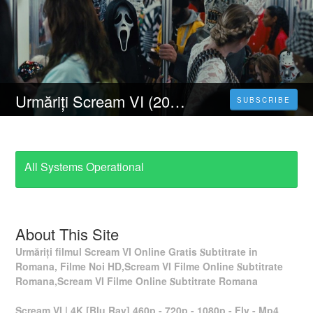
Urmăriți Scream VI (2023) Online Subtitrat în Limba Română Gratuit
SUBSCRIBE
All Systems Operational
About This Site
Urmăriți filmul Scream VI Online Gratis 𝐒ubtitrate in
Romana, Filme Noi HD,Scream VI Filme Online 𝐒ubtitrate
Romana,Scream VI Filme Online 𝐒ubtitrate Romana
Scream VI | 4K [Blu Ray] 460p - 720p - 1080p - Flv - Mp4