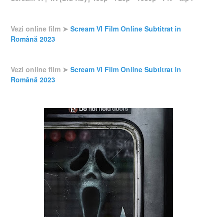
Vezi online film ➤
Scream VI Film Online Subtitrat in
Română 2023
Vezi online film ➤
Scream VI Film Online Subtitrat in
Română 2023